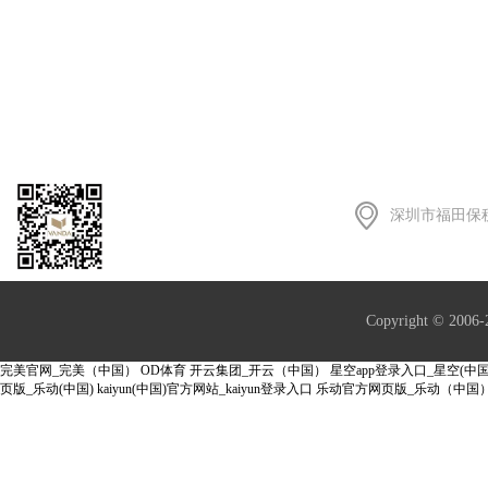
深圳市福田保
Copyright © 
完美官网_完美（中国）
OD体育
开云集团_开云（中国）
星空app登录入口_星空(中国
页版_乐动(中国)
kaiyun(中国)官方网站_kaiyun登录入口
乐动官方网页版_乐动（中国